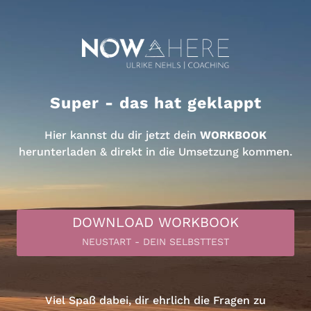
Super - das hat geklappt
Hier kannst du dir jetzt dein
WORKBOOK
herunterladen & direkt in die Umsetzung kommen.
DOWNLOAD WORKBOOK
NEUSTART - DEIN SELBSTTEST
Viel Spaß dabei, dir ehrlich die Fragen zu